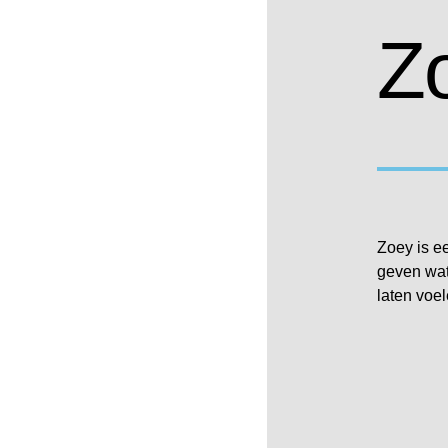
Z
Zoey is e
geven wat
laten voel